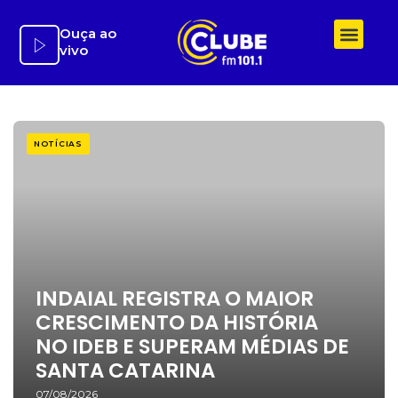
Ir
para
Ouça ao
vivo
o
conteúdo
NOTÍCIAS
INDAIAL REGISTRA O MAIOR
CRESCIMENTO DA HISTÓRIA
NO IDEB E SUPERAM MÉDIAS DE
SANTA CATARINA
07/08/2026