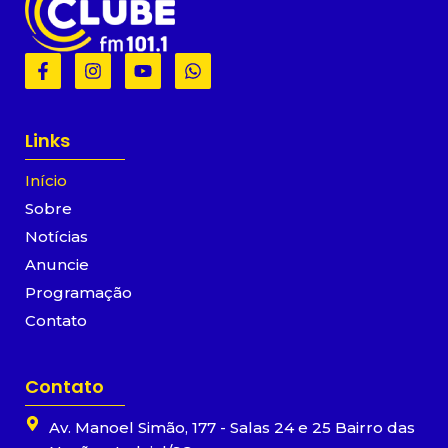
F
I
Y
W
a
n
o
h
c
s
u
a
e
t
t
t
b
a
u
s
Links
o
g
b
a
o
r
e
p
Início
k
a
p
-
m
Sobre
f
Notícias
Anuncie
Programação
Contato
Contato
Av. Manoel Simão, 177 - Salas 24 e 25 Bairro das