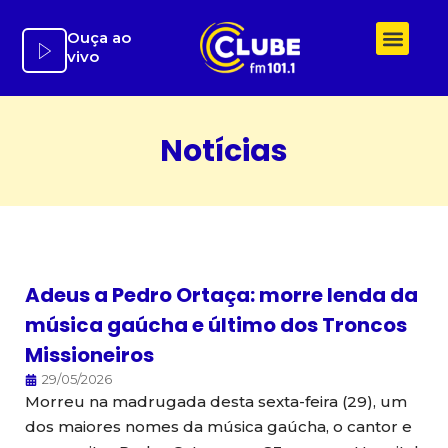
Ir
para
Ouça ao
vivo
o
conteúdo
Notícias
Adeus a Pedro Ortaça: morre lenda da
música gaúcha e último dos Troncos
Missioneiros
29/05/2026
Morreu na madrugada desta sexta-feira (29), um
dos maiores nomes da música gaúcha, o cantor e