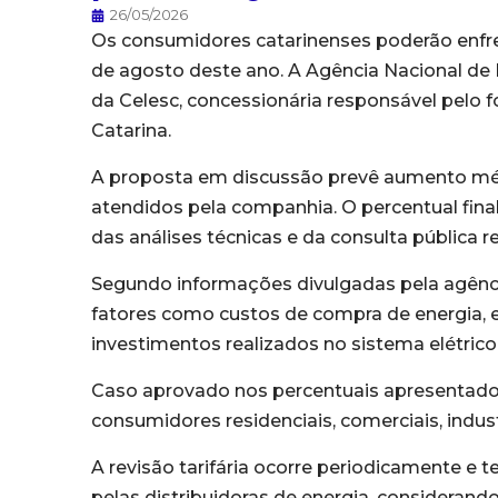
26/05/2026
Os consumidores catarinenses poderão enfren
de agosto deste ano. A Agência Nacional de En
da Celesc, concessionária responsável pelo 
Catarina.
A proposta em discussão prevê aumento méd
atendidos pela companhia. O percentual final
das análises técnicas e da consulta pública r
Segundo informações divulgadas pela agênci
fatores como custos de compra de energia, e
investimentos realizados no sistema elétrico
Caso aprovado nos percentuais apresentado
consumidores residenciais, comerciais, indust
A revisão tarifária ocorre periodicamente e 
pelas distribuidoras de energia, considerand