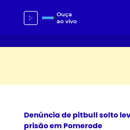
Ir
para
Ouça
o
ao vivo
conteúdo
Denúncia de pitbull solto 
prisão em Pomerode