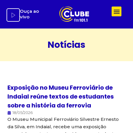
Ir
para
Ouça ao
vivo
o
conteúdo
Notícias
Exposição no Museu Ferroviário de
Indaial reúne textos de estudantes
sobre a história da ferrovia
18/05/2026
O Museu Municipal Ferroviário Silvestre Ernesto
da Silva, em Indaial, recebe uma exposição