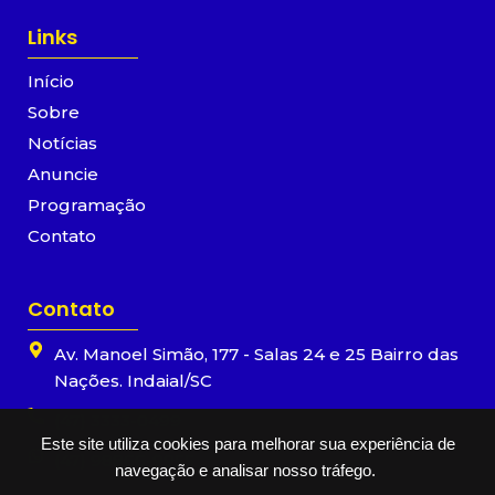
e
t
t
t
b
a
u
s
Links
o
g
b
a
o
r
e
p
Início
k
a
p
-
m
Sobre
f
Notícias
Anuncie
Programação
Contato
Contato
Av. Manoel Simão, 177 - Salas 24 e 25 Bairro das
Nações. Indaial/SC
(47) 3333-0499
Este site utiliza cookies para melhorar sua experiência de
(47) 98866-9955
navegação e analisar nosso tráfego.