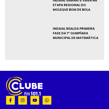
INDAIAL GARANTE VAGA NA
ETAPA REGIONAL DO
MOLEQUE BOM DE BOLA
INDAIAL REALIZA PRIMEIRA
FASE DA 1ª OLIMPÍADA
MUNICIPAL DE MATEMÁTICA
F
I
Y
W
a
n
o
h
c
s
u
a