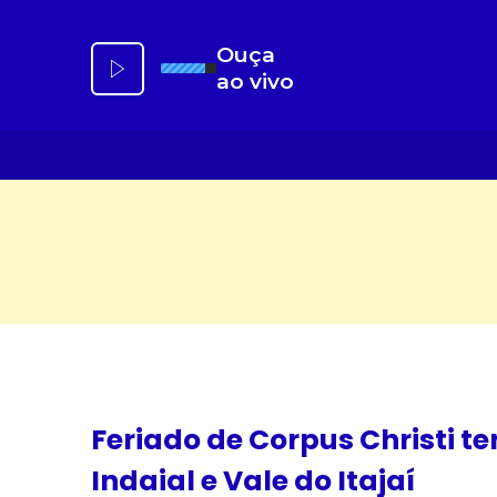
Ir
para
Ouça
o
ao vivo
conteúdo
Feriado de Corpus Christi 
Indaial e Vale do Itajaí