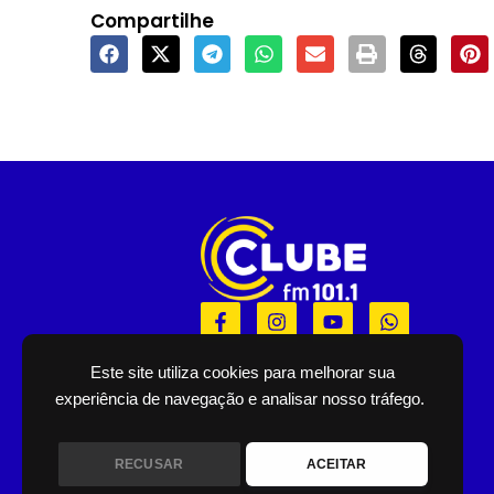
Compartilhe
F
I
Y
W
a
n
o
h
c
s
u
a
e
t
t
t
Este site utiliza cookies para melhorar sua
b
a
u
s
experiência de navegação e analisar nosso tráfego.
o
g
b
a
o
r
e
p
k
a
p
RECUSAR
ACEITAR
-
m
f