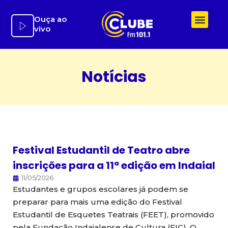
Ir
para
Ouça ao
vivo
o
conteúdo
Notícias
Festival Estudantil de Teatro abre
inscrições para a 11ª edição em Indaial
11/05/2026
Estudantes e grupos escolares já podem se
preparar para mais uma edição do Festival
Estudantil de Esquetes Teatrais (FEET), promovido
pela Fundação Indaialense de Cultura (FIC). O