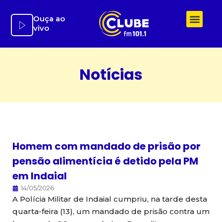
Ir
para
Ouça ao
vivo
o
conteúdo
Notícias
Homem com mandado de prisão por
pensão alimentícia é detido pela PM
em Indaial
14/05/2026
A Polícia Militar de Indaial cumpriu, na tarde desta
quarta-feira (13), um mandado de prisão contra um