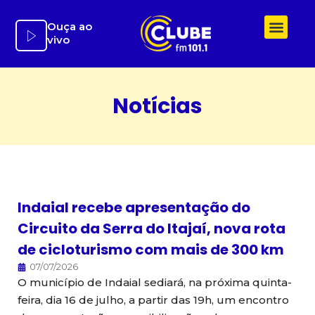
Ir
para
Ouça ao
vivo
o
conteúdo
Notícias
Indaial recebe apresentação do
Circuito da Serra do Itajaí, nova rota
de cicloturismo com mais de 300 km
07/07/2026
O município de Indaial sediará, na próxima quinta-
feira, dia 16 de julho, a partir das 19h, um encontro