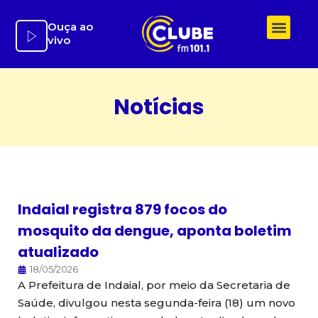
Ir
para
Ouça ao
vivo
o
conteúdo
Notícias
Indaial registra 879 focos do
mosquito da dengue, aponta boletim
atualizado
18/05/2026
A Prefeitura de Indaial, por meio da Secretaria de
Saúde, divulgou nesta segunda-feira (18) um novo