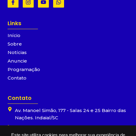
a
n
o
h
c
s
u
a
e
t
t
t
b
a
u
s
Links
o
g
b
a
o
r
e
p
Início
k
a
p
-
m
Sobre
f
Notícias
Anuncie
Programação
Contato
Contato
Av. Manoel Simão, 177 - Salas 24 e 25 Bairro das
Nações. Indaial/SC
(47) 3333-0499
Este site utiliza cookies para melhorar sua experiência de