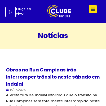
Ir
para
Ouça ao
vivo
o
conteúdo
Notícias
Obras na Rua Campinas irão
interromper trânsito neste sábado em
Indaial
15/05/2026
A Prefeitura de Indaial informou que o trânsito na
Rua Campinas será totalmente interrompido neste