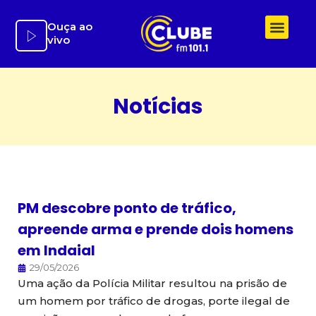
Ir
para
Ouça ao
vivo
o
conteúdo
Notícias
PM descobre ponto de tráfico,
apreende arma e prende dois homens
em Indaial
29/05/2026
Uma ação da Polícia Militar resultou na prisão de
um homem por tráfico de drogas, porte ilegal de