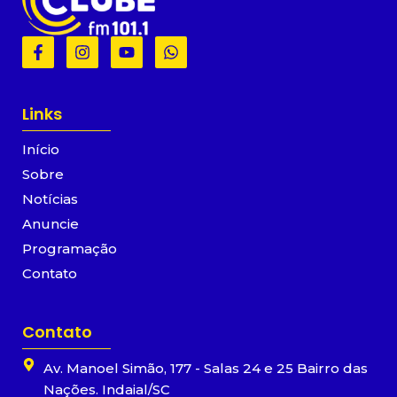
F
I
Y
W
a
n
o
h
c
s
u
a
e
t
t
t
b
a
u
s
Links
o
g
b
a
o
r
e
p
Início
k
a
p
-
m
Sobre
f
Notícias
Anuncie
Programação
Contato
Contato
Av. Manoel Simão, 177 - Salas 24 e 25 Bairro das
Nações. Indaial/SC