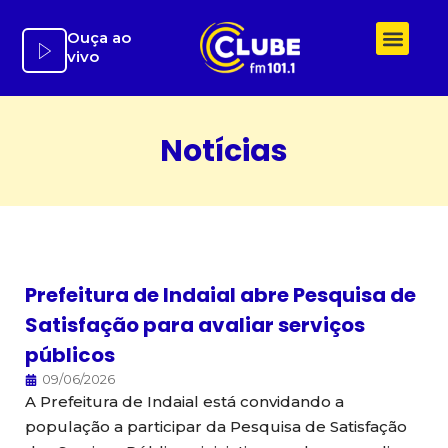
Ir
para
Ouça ao
vivo
o
conteúdo
Notícias
Prefeitura de Indaial abre Pesquisa de
Satisfação para avaliar serviços
públicos
09/06/2026
A Prefeitura de Indaial está convidando a
população a participar da Pesquisa de Satisfação