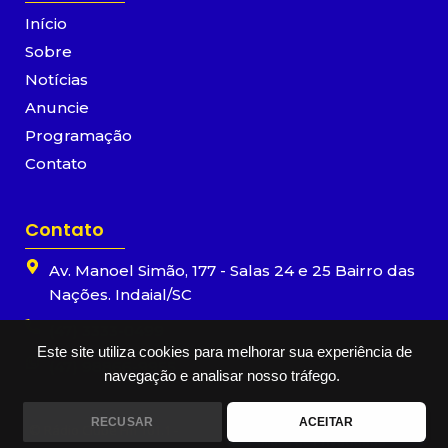
o
r
e
p
Início
k
a
p
-
m
Sobre
f
Notícias
Anuncie
Programação
Contato
Contato
Av. Manoel Simão, 177 - Salas 24 e 25 Bairro das
Nações. Indaial/SC
(47) 3333-0499
Este site utiliza cookies para melhorar sua experiência de
(47) 98866-9955
navegação e analisar nosso tráfego.
RECUSAR
ACEITAR
© Rádio Clube Fm 101.1 -
Política de Privacidade