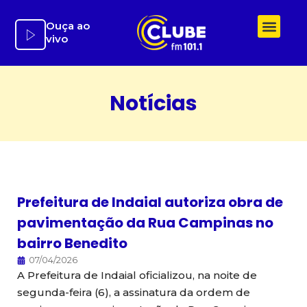
Ir
para
Ouça ao
vivo
o
conteúdo
Notícias
Prefeitura de Indaial autoriza obra de
pavimentação da Rua Campinas no
bairro Benedito
07/04/2026
A Prefeitura de Indaial oficializou, na noite de
segunda-feira (6), a assinatura da ordem de