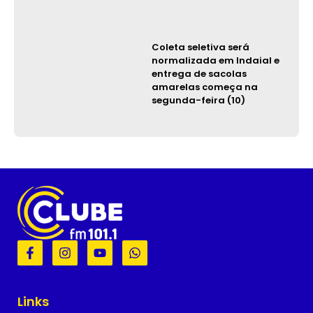
Coleta seletiva será
normalizada em Indaial e
entrega de sacolas
amarelas começa na
segunda-feira (10)
F
I
Y
W
a
n
o
h
c
s
u
a
e
t
t
t
b
a
u
s
Links
o
g
b
a