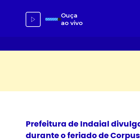
Ir
para
Ouça
o
ao vivo
conteúdo
Prefeitura de Indaial divul
durante o feriado de Corpus 