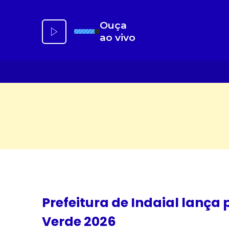
Ir
para
Ouça
o
ao vivo
conteúdo
Prefeitura de Indaial lança
Verde 2026