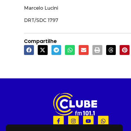
Marcelo Lucini
DRT/SDC 1797
Compartilhe
F
I
Y
W
a
n
o
h
c
s
u
a