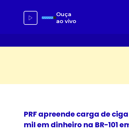
Ir
para
Ouça
o
ao vivo
conteúdo
PRF apreende carga de ciga
mil em dinheiro na BR-101 