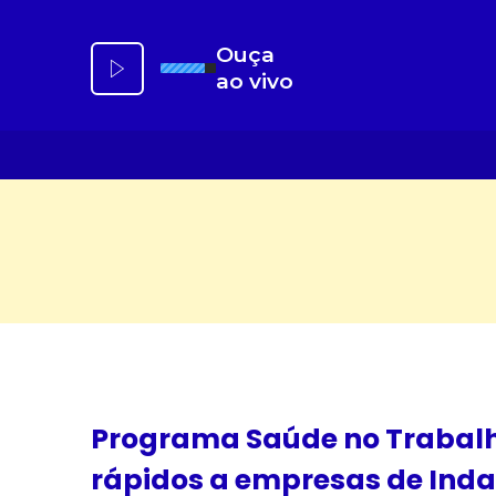
Ir
para
Ouça
o
ao vivo
conteúdo
Programa Saúde no Trabalho
rápidos a empresas de Inda