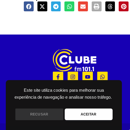
F
I
Y
W
a
n
o
h
c
s
u
a
e
t
t
t
Este site utiliza cookies para melhorar sua
b
a
u
s
experiência de navegação e analisar nosso tráfego.
o
g
b
a
o
r
e
p
k
a
p
RECUSAR
ACEITAR
-
m
f