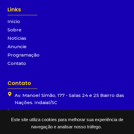
e
t
t
t
b
a
u
s
Links
o
g
b
a
o
r
e
p
Início
k
a
p
-
m
Sobre
f
Notícias
Anuncie
Programação
Contato
Contato
Av. Manoel Simão, 177 - Salas 24 e 25 Bairro das
Nações. Indaial/SC
(47) 3333-0499
Este site utiliza cookies para melhorar sua experiência de
(47) 98866-9955
navegação e analisar nosso tráfego.