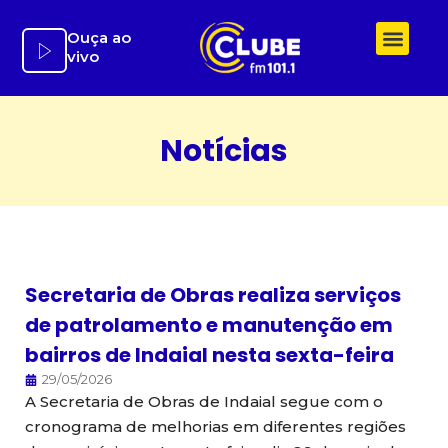
Ir
para
Ouça ao
vivo
o
conteúdo
Notícias
Secretaria de Obras realiza serviços
de patrolamento e manutenção em
bairros de Indaial nesta sexta-feira
29/05/2026
A Secretaria de Obras de Indaial segue com o
cronograma de melhorias em diferentes regiões