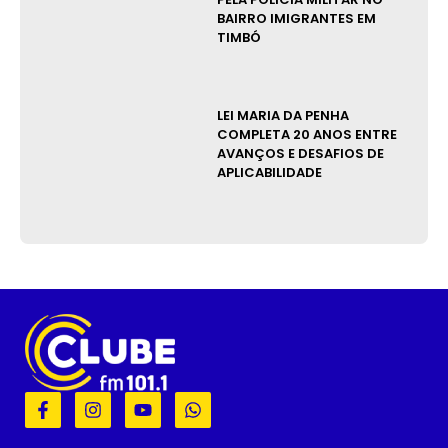
BAIRRO IMIGRANTES EM
TIMBÓ
LEI MARIA DA PENHA
COMPLETA 20 ANOS ENTRE
AVANÇOS E DESAFIOS DE
APLICABILIDADE
F
I
Y
W
a
n
o
h
c
s
u
a