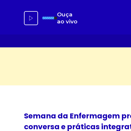
Ir
para
Ouça
o
ao vivo
conteúdo
Semana da Enfermagem pro
conversa e práticas integra