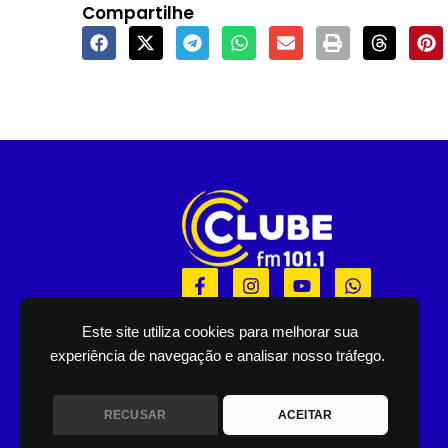
Compartilhe
F
I
Y
W
a
n
o
h
c
s
u
a
e
t
t
t
Este site utiliza cookies para melhorar sua
b
a
u
s
experiência de navegação e analisar nosso tráfego.
o
g
b
a
o
r
e
p
k
a
p
RECUSAR
ACEITAR
-
m
f