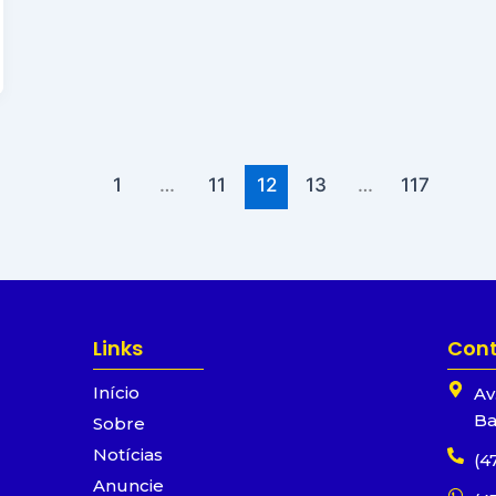
1
…
11
12
13
…
117
Links
Con
Início
Av
Ba
Sobre
Notícias
(4
Anuncie