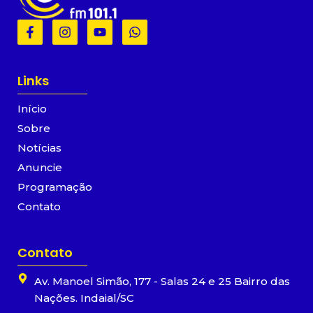
F
I
Y
W
a
n
o
h
c
s
u
a
e
t
t
t
b
a
u
s
Links
o
g
b
a
o
r
e
p
Início
k
a
p
-
m
Sobre
f
Notícias
Anuncie
Programação
Contato
Contato
Av. Manoel Simão, 177 - Salas 24 e 25 Bairro das
Nações. Indaial/SC