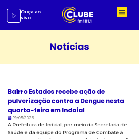
Ir
para
Ouça ao
vivo
o
conteúdo
Notícias
Bairro Estados recebe ação de
pulverização contra a Dengue nesta
quarta-feira em Indaial
19/05/2026
A Prefeitura de Indaial, por meio da Secretaria de
Saúde e da equipe do Programa de Combate à