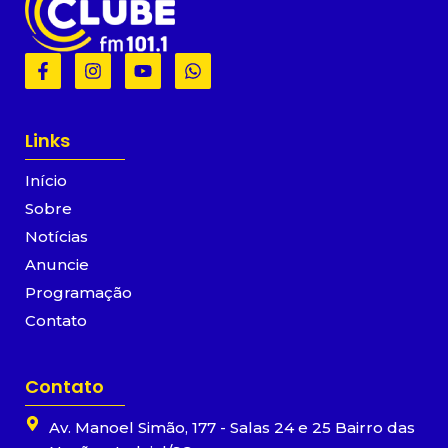
F
I
Y
W
a
n
o
h
c
s
u
a
e
t
t
t
b
a
u
s
Links
o
g
b
a
o
r
e
p
Início
k
a
p
-
m
Sobre
f
Notícias
Anuncie
Programação
Contato
Contato
Av. Manoel Simão, 177 - Salas 24 e 25 Bairro das